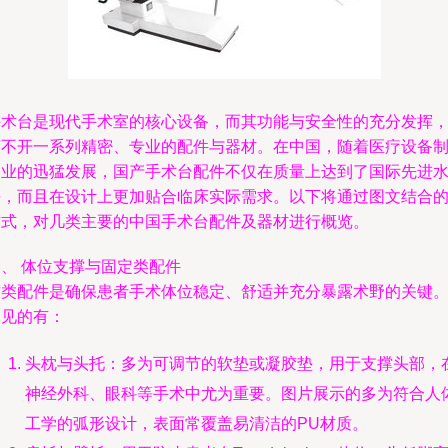
手术台是现代手术室的核心设备，而其功能与安全性的充分发挥
离不开一系列精密、专业的配件与器材。在中国，随着医疗设备
造业的迅猛发展，国产手术台配件不仅在质量上达到了国际先进
平，而且在设计上更加贴合临床实际需求。以下将通过图文结合
方式，对几类主要的中国手术台配件及器材进行概览。
一、 体位支撑与固定类配件
这类配件是确保患者手术体位稳定、舒适并充分暴露术野的关键
常见的有：
头枕与头托：多为可调节的软垫或凝胶垫，用于支撑头部，
神经外科、眼科等手术中尤为重要。图片展示的多为符合人
工学的弧形设计，表面常覆盖易清洁的PU材质。