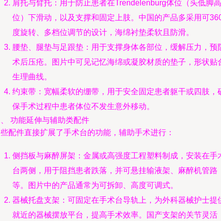
肩托与臂托：用于防止患者在Trendelenburg体位（头低脚
位）下滑动，以及支撑和固定上肢。中国的产品多采用可36
度旋转、多档位调节的设计，海绵衬垫柔软且防滑。
腰垫、腿垫与足跟垫：用于支撑身体各部位，缓解压力，预
术后压疮。图片中可见记忆海绵或凝胶材质的垫子，形状贴
生理曲线。
约束带：宽幅柔软的绷带，用于安全固定患者躯干或四肢，
保手术过程中患者体位不发生意外移动。
二、 功能延伸与辅助类配件
这些配件直接扩展了手术台的功能，辅助手术进行：
侧挡板与麻醉屏架：金属或高强度工程塑料制成，安装在手
台两侧，用于阻挡患者跌落，并可悬挂输液架、麻醉机管路
等。图片中的产品通常为可拆卸、高度可调式。
器械托盘支架：可固定在手术台导轨上，为外科器械护士提
就近的器械摆放平台，提高手术效率。国产支架的关节灵活